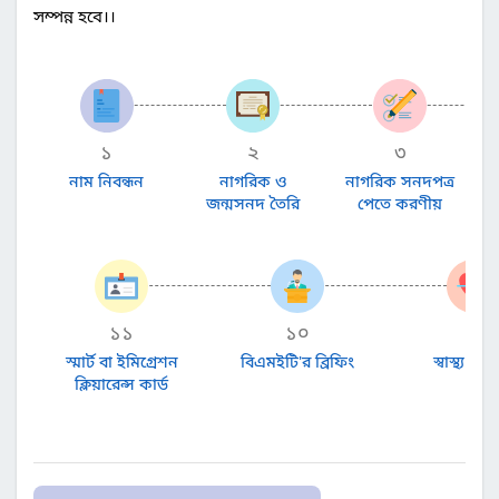
সম্পন্ন হবে।।
১
২
৩
নাম নিবন্ধন
নাগরিক ও
নাগরিক সনদপত্র
জন্মসনদ তৈরি
পেতে করণীয়
১১
১০
৯
স্মার্ট বা ইমিগ্রেশন
বিএমইটি'র ব্রিফিং
স্বাস্থ্য পরী
ক্লিয়ারেন্স কার্ড