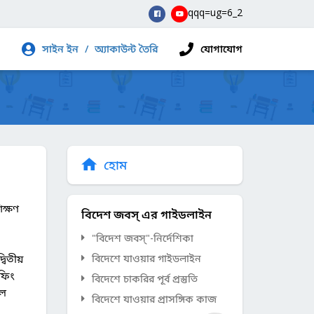
qqq=ug=6_2
সাইন ইন
/
অ্যাকাউন্ট তৈরি
যোগাযোগ
হোম
িক্ষণ
বিদেশ জবস্ এর গাইডলাইন
"বিদেশ জবস্"-নির্দেশিকা
বিতীয়
বিদেশে যাওয়ার গাইডলাইন
িফিং
বিদেশে চাকরির পূর্ব প্রস্তুতি
িল
বিদেশে যাওয়ার প্রাসঙ্গিক কাজ