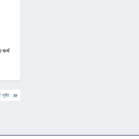
 ফর্ম
 পৃষ্ঠা