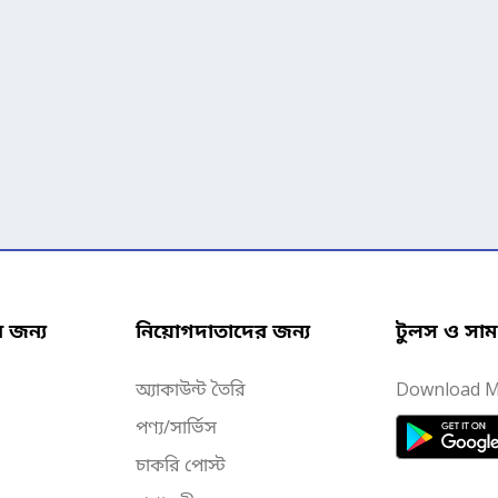
র জন্য
নিয়োগদাতাদের জন্য
টুলস ও সাম
অ্যাকাউন্ট তৈরি
Download M
পণ্য/সার্ভিস
চাকরি পোস্ট