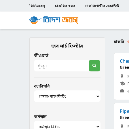
বিডিজবস্
চাকরির খবর
চাকরিপ্রার্থীর একাউন্ট
চাকরি:
জব সার্চ ফিল্টার
কীওয়ার্ড
Char
Gree
ক্যাটাগরি
Pipe
কর্মস্থান
Gree